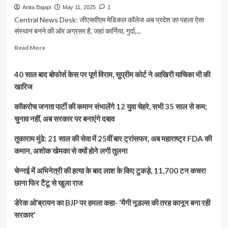
Anita Bajapi
May 11, 2025
1
Central News Desk: जीएसवीएम मेडिकल कॉलेज अब प्रदेश का पहला ऐसा
संस्थान बनने की ओर अग्रसर है, जहां कार्निया, गुर्दा,...
Read
Read More
more
about
40 साल बाद बोफोर्स केस पर पूर्ण विराम, सुप्रीम कोर्ट ने आखिरी याचिका भी की
कानपुर
में
खारिज
चार
अंगों
कॉकरोच जनता पार्टी की कमान संभालेंगे 12 युवा चेहरे, सभी 35 साल से कम;
के
चुनाव नहीं, अब सरकार पर बनाएंगे दबाव
ट्रांसप्लांट
की
तुकाराम मुंढे: 21 साल की सेवा में 25वीं बार ट्रांसफर, अब महाराष्ट्र FDA की
सुविधा
कमान, अशोक खेमका से क्यों होने लगी तुलना
की
ओर
चेन्नई में अभिनेत्री की हत्या के बाद लाश के किए टुकड़े, 11,700 टन कचरा
बढ़ा
जीएसवीएम
छाना फिर टैटू से खुला राज
मेडिकल
कॉलेज,
डेरेक ओ’ब्रायन का BJP पर हमला कहा- ‘मैगी नूडल्स की तरह कानून बना रही
लिवर
सरकार’
ट्रांसप्लांट