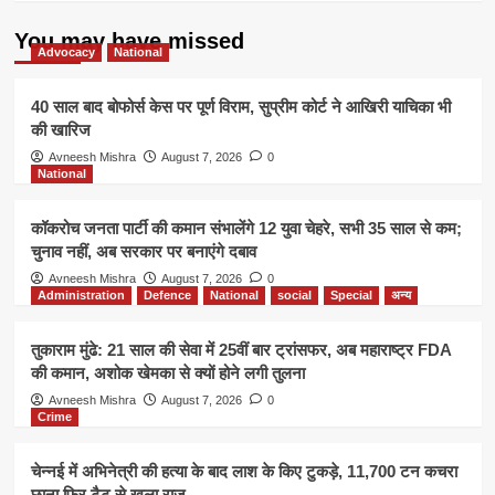
की
तैयारी
You may have missed
शुरू
Advocacy
National
40 साल बाद बोफोर्स केस पर पूर्ण विराम, सुप्रीम कोर्ट ने आखिरी याचिका भी
की खारिज
Avneesh Mishra
August 7, 2026
0
National
कॉकरोच जनता पार्टी की कमान संभालेंगे 12 युवा चेहरे, सभी 35 साल से कम;
चुनाव नहीं, अब सरकार पर बनाएंगे दबाव
Avneesh Mishra
August 7, 2026
0
Administration
Defence
National
social
Special
अन्य
तुकाराम मुंढे: 21 साल की सेवा में 25वीं बार ट्रांसफर, अब महाराष्ट्र FDA
की कमान, अशोक खेमका से क्यों होने लगी तुलना
Avneesh Mishra
August 7, 2026
0
Crime
चेन्नई में अभिनेत्री की हत्या के बाद लाश के किए टुकड़े, 11,700 टन कचरा
छाना फिर टैटू से खुला राज