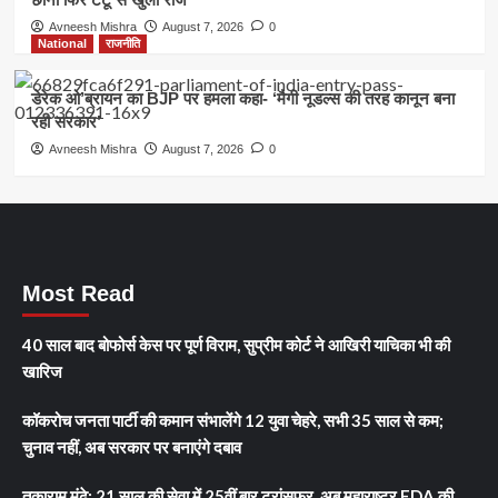
Avneesh Mishra
August 7, 2026
0
National
राजनीति
डेरेक ओ’ब्रायन का BJP पर हमला कहा- ‘मैगी नूडल्स की तरह कानून बना
रही सरकार’
Avneesh Mishra
August 7, 2026
0
Most Read
40 साल बाद बोफोर्स केस पर पूर्ण विराम, सुप्रीम कोर्ट ने आखिरी याचिका भी की
खारिज
कॉकरोच जनता पार्टी की कमान संभालेंगे 12 युवा चेहरे, सभी 35 साल से कम;
चुनाव नहीं, अब सरकार पर बनाएंगे दबाव
तुकाराम मुंढे: 21 साल की सेवा में 25वीं बार ट्रांसफर, अब महाराष्ट्र FDA की