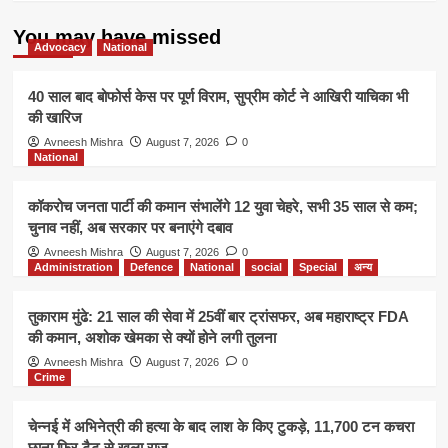
लगे
GPS
You may have missed
ने
Advocacy
National
खोला
सुराग
40 साल बाद बोफोर्स केस पर पूर्ण विराम, सुप्रीम कोर्ट ने आखिरी याचिका भी
की खारिज
Avneesh Mishra
August 7, 2026
0
National
कॉकरोच जनता पार्टी की कमान संभालेंगे 12 युवा चेहरे, सभी 35 साल से कम;
चुनाव नहीं, अब सरकार पर बनाएंगे दबाव
Avneesh Mishra
August 7, 2026
0
Administration
Defence
National
social
Special
अन्य
तुकाराम मुंढे: 21 साल की सेवा में 25वीं बार ट्रांसफर, अब महाराष्ट्र FDA
की कमान, अशोक खेमका से क्यों होने लगी तुलना
Avneesh Mishra
August 7, 2026
0
Crime
चेन्नई में अभिनेत्री की हत्या के बाद लाश के किए टुकड़े, 11,700 टन कचरा
छाना फिर टैटू से खुला राज