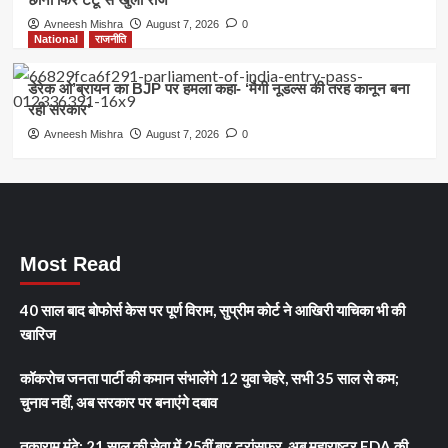
Avneesh Mishra
August 7, 2026
0
National
राजनीति
डेरेक ओ’ब्रायन का BJP पर हमला कहा- ‘मैगी नूडल्स की तरह कानून बना
रही सरकार’
Avneesh Mishra
August 7, 2026
0
Most Read
40 साल बाद बोफोर्स केस पर पूर्ण विराम, सुप्रीम कोर्ट ने आखिरी याचिका भी की
खारिज
कॉकरोच जनता पार्टी की कमान संभालेंगे 12 युवा चेहरे, सभी 35 साल से कम;
चुनाव नहीं, अब सरकार पर बनाएंगे दबाव
तुकाराम मुंढे: 21 साल की सेवा में 25वीं बार ट्रांसफर, अब महाराष्ट्र FDA की