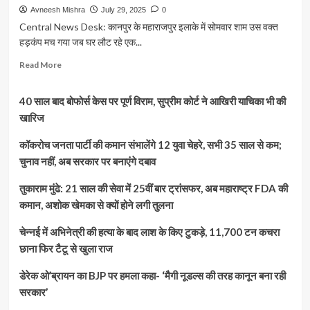
Avneesh Mishra
July 29, 2025
0
Central News Desk: कानपुर के महाराजपुर इलाके में सोमवार शाम उस वक्त
हड़कंप मच गया जब घर लौट रहे एक...
Read
Read More
more
about
40 साल बाद बोफोर्स केस पर पूर्ण विराम, सुप्रीम कोर्ट ने आखिरी याचिका भी की
कानपुर
में
खारिज
दिनदहाड़े
लूट:
कॉकरोच जनता पार्टी की कमान संभालेंगे 12 युवा चेहरे, सभी 35 साल से कम;
सराफा
चुनाव नहीं, अब सरकार पर बनाएंगे दबाव
व्यापारी
से
तुकाराम मुंढे: 21 साल की सेवा में 25वीं बार ट्रांसफर, अब महाराष्ट्र FDA की
मारपीट
कमान, अशोक खेमका से क्यों होने लगी तुलना
कर
ले
चेन्नई में अभिनेत्री की हत्या के बाद लाश के किए टुकड़े, 11,700 टन कचरा
उड़े
लाखों
छाना फिर टैटू से खुला राज
के
जेवर,
डेरेक ओ’ब्रायन का BJP पर हमला कहा- ‘मैगी नूडल्स की तरह कानून बना रही
स्कूटी
सरकार’
में