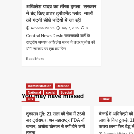
अखिलेश यादव का तीखा हमला: सरकार
ने बंद किए वाटर ट्रीटमेंट प्लांट, नालों
की गंदगी सीधे नदियों में जा रही
Avneesh Mishra
July 7, 2025
0
Central News Desk: समाजवादी पार्टी के
राष्ट्रीय अध्यक्ष अखिलेश यादव ने उत्तर प्रदेश की
योगी सरकार पर एक बार फिर...
Read
Read More
more
about
अखिलेश
यादव
का
Administration
Defence
तीखा
National
social
Special
You may have missed
हमला:
अन्य
Crime
सरकार
ने
तुकाराम मुंढे: 21 साल की सेवा में 25वीं
चेन्नई में अभिनेत्री की
बंद
बार ट्रांसफर, अब महाराष्ट्र FDA की
लाश के किए टुकड़े, 
किए
वाटर
कमान, अशोक खेमका से क्यों होने लगी
कचरा छाना फिर टैटू स
ट्रीटमेंट
तुलना
Avneesh Mishra