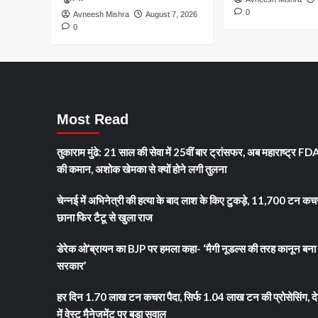
प्लांट,
0
Avneesh Mishra
August 7, 2026
नालों
0
की
गंदगी
सीधे
नदियों
में
जा
रही
Most Read
तुकाराम मुंढे: 21 साल की सेवा में 25वीं बार ट्रांसफर, अब महाराष्ट्र FD
की कमान, अशोक खेमका से क्यों होने लगी तुलना
चेन्नई में अभिनेत्री की हत्या के बाद लाश के किए टुकड़े, 11,700 टन कच
छाना फिर टैटू से खुला राज
डेरेक ओ’ब्रायन का BJP पर हमला कहा- ‘मैगी नूडल्स की तरह कानून बना 
सरकार’
हर दिन 1.70 लाख टन कचरा पैदा, सिर्फ 1.04 लाख टन की प्रोसेसिंग, द
में वेस्ट मैनेजमेंट पर बड़ा सवाल