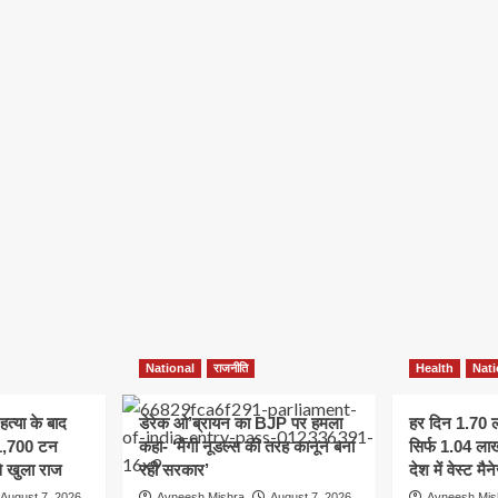
National
राजनीति
Health
Nati
 हत्या के बाद
डेरेक ओ’ब्रायन का BJP पर हमला
हर दिन 1.70 
11,700 टन
कहा- ‘मैगी नूडल्स की तरह कानून बना
सिर्फ 1.04 लाख
े खुला राज
रही सरकार’
देश में वेस्ट म
August 7, 2026
Avneesh Mishra
August 7, 2026
Avneesh Mis