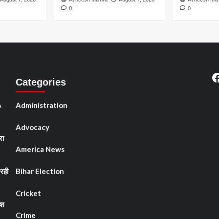
0
0
F
Categories
A
Administration
Advocacy
रा
America News
रही
Bihar Election
Cricket
ेश
Crime