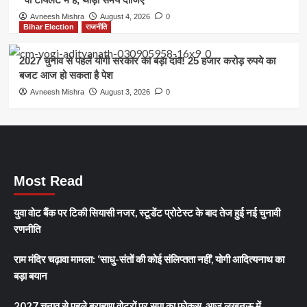
Avneesh Mishra
August 4, 2026
0
Bihar Election
राजनीति
2027 चुनाव से पहले योगी सरकार का बड़ा दांव! 25 हजार करोड़ रुपये का
बजट आज हो सकता है पेश
Avneesh Mishra
August 3, 2026
0
Most Read
युवा वोट बैंक पर टिकी सियासी नजर, स्टूडेंट प्रोटेस्ट के बाद तेज हुई नई चुनावी
रणनीति
राम मंदिर चढ़ावा मामला: ‘साधु-संतों की कोई संलिप्तता नहीं’, योगी आदित्यनाथ का
बड़ा बयान
2027 चुनाव से पहले ब्राह्मण वोटरों पर सपा का फोकस, आज लखनऊ में