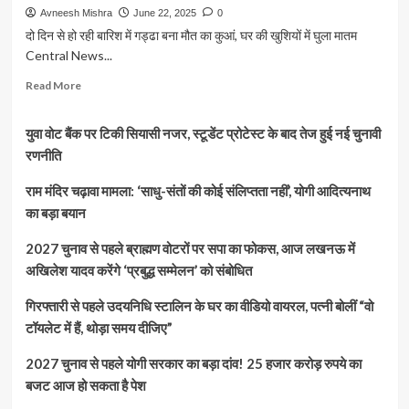
Avneesh Mishra
June 22, 2025
0
दो दिन से हो रही बारिश में गड्ढा बना मौत का कुआं, घर की खुशियों में घुला मातम
Central News...
Read
Read More
more
about
युवा वोट बैंक पर टिकी सियासी नजर, स्टूडेंट प्रोटेस्ट के बाद तेज हुई नई चुनावी
मिट्टी
खनन
रणनीति
के
गड्ढे
राम मंदिर चढ़ावा मामला: ‘साधु-संतों की कोई संलिप्तता नहीं’, योगी आदित्यनाथ
में
का बड़ा बयान
डूबे
तीन
2027 चुनाव से पहले ब्राह्मण वोटरों पर सपा का फोकस, आज लखनऊ में
मासूम,
अखिलेश यादव करेंगे ‘प्रबुद्ध सम्मेलन’ को संबोधित
खेलते-
खेलते
गिरफ्तारी से पहले उदयनिधि स्टालिन के घर का वीडियो वायरल, पत्नी बोलीं “वो
थम
गई
टॉयलेट में हैं, थोड़ा समय दीजिए”
तीन
घरों
2027 चुनाव से पहले योगी सरकार का बड़ा दांव! 25 हजार करोड़ रुपये का
की
बजट आज हो सकता है पेश
हँसी