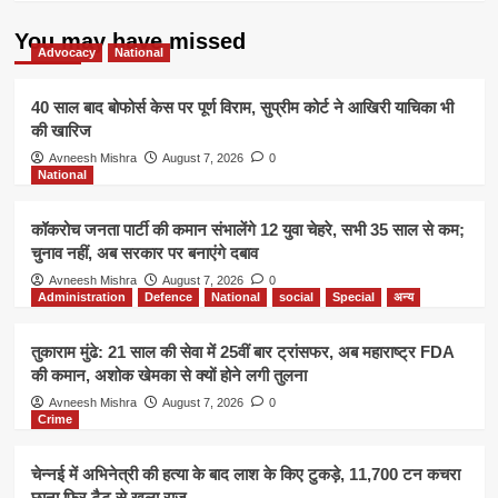
प्राकृतिक
खेती
You may have missed
को
Advocacy
National
मिलेगा
बढ़ावा
40 साल बाद बोफोर्स केस पर पूर्ण विराम, सुप्रीम कोर्ट ने आखिरी याचिका भी
की खारिज
Avneesh Mishra
August 7, 2026
0
National
कॉकरोच जनता पार्टी की कमान संभालेंगे 12 युवा चेहरे, सभी 35 साल से कम;
चुनाव नहीं, अब सरकार पर बनाएंगे दबाव
Avneesh Mishra
August 7, 2026
0
Administration
Defence
National
social
Special
अन्य
तुकाराम मुंढे: 21 साल की सेवा में 25वीं बार ट्रांसफर, अब महाराष्ट्र FDA
की कमान, अशोक खेमका से क्यों होने लगी तुलना
Avneesh Mishra
August 7, 2026
0
Crime
चेन्नई में अभिनेत्री की हत्या के बाद लाश के किए टुकड़े, 11,700 टन कचरा
छाना फिर टैटू से खुला राज