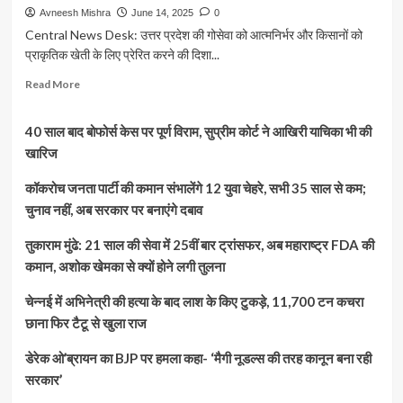
Avneesh Mishra
June 14, 2025
0
Central News Desk: उत्तर प्रदेश की गोसेवा को आत्मनिर्भर और किसानों को
प्राकृतिक खेती के लिए प्रेरित करने की दिशा...
Read
Read More
more
about
40 साल बाद बोफोर्स केस पर पूर्ण विराम, सुप्रीम कोर्ट ने आखिरी याचिका भी की
UP
की
खारिज
पहली
मॉडल
कॉकरोच जनता पार्टी की कमान संभालेंगे 12 युवा चेहरे, सभी 35 साल से कम;
गोशाला:
चुनाव नहीं, अब सरकार पर बनाएंगे दबाव
अब
₹5
तुकाराम मुंढे: 21 साल की सेवा में 25वीं बार ट्रांसफर, अब महाराष्ट्र FDA की
प्रति
कमान, अशोक खेमका से क्यों होने लगी तुलना
लीटर
में
चेन्नई में अभिनेत्री की हत्या के बाद लाश के किए टुकड़े, 11,700 टन कचरा
खरीदा
जाएगा
छाना फिर टैटू से खुला राज
गोमूत्र,
महिलाएं
डेरेक ओ’ब्रायन का BJP पर हमला कहा- ‘मैगी नूडल्स की तरह कानून बना रही
करेंगी
सरकार’
संचालन,