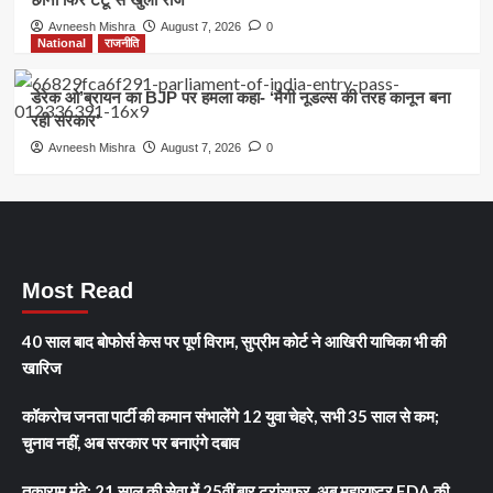
Avneesh Mishra
August 7, 2026
0
National
राजनीति
डेरेक ओ’ब्रायन का BJP पर हमला कहा- ‘मैगी नूडल्स की तरह कानून बना
रही सरकार’
Avneesh Mishra
August 7, 2026
0
Most Read
40 साल बाद बोफोर्स केस पर पूर्ण विराम, सुप्रीम कोर्ट ने आखिरी याचिका भी की
खारिज
कॉकरोच जनता पार्टी की कमान संभालेंगे 12 युवा चेहरे, सभी 35 साल से कम;
चुनाव नहीं, अब सरकार पर बनाएंगे दबाव
तुकाराम मुंढे: 21 साल की सेवा में 25वीं बार ट्रांसफर, अब महाराष्ट्र FDA की